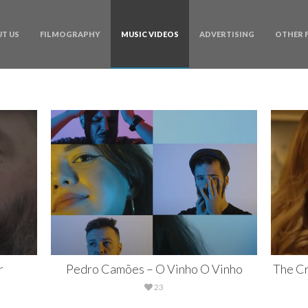
T US
FILMOGRAPHY
MUSIC VIDEOS
ADVERTISING
OTHER 
r
Pedro Camões – O Vinho O Vinho
The Cr
23