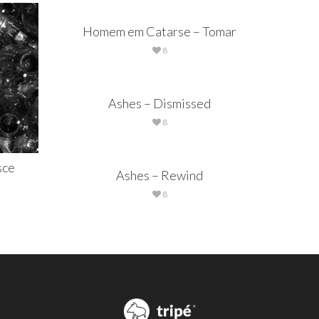
Homem em Catarse – Tomar
8
Ashes – Dismissed
8
sce
Ashes – Rewind
8