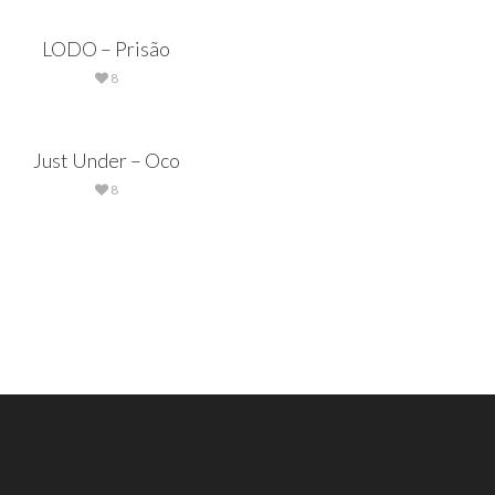
LODO – Prisão
8
Just Under – Oco
8