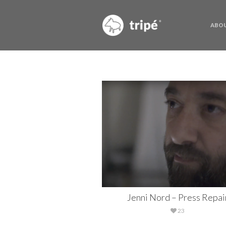
ABOU
Jenni Nord – Press Repai
23