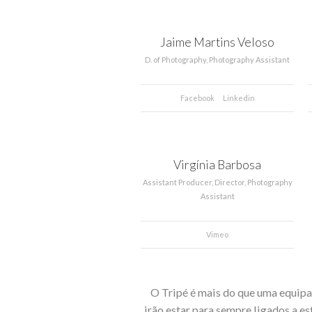
Jaime Martins Veloso
D. of Photography, Photography Assistant
Facebook
Linkedin
Virgínia Barbosa
Assistant Producer, Director, Photography
Assistant
Vimeo
O Tripé é mais do que uma equipa.
irão estar para sempre ligados a es