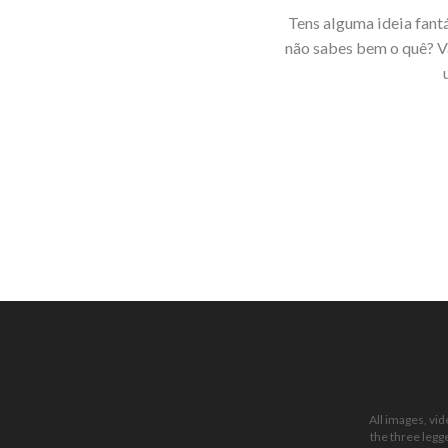
Tens alguma ideia fantá
não sabes bem o quê? Va
All images, vi
the three legg