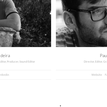
ldeira
Pau
Editor, Producer, Sound Editor
Director, Editor, 
inkedin
Website
F