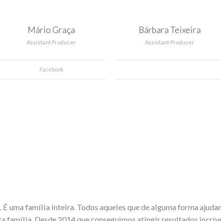
Mário Graça
Bárbara Teixeira
Assistant Producer
Assistant Producer
Facebook
 É uma família inteira. Todos aqueles que de alguma forma ajuda
ta família. Desde 2014 que conseguimos atingir resultados incrívei