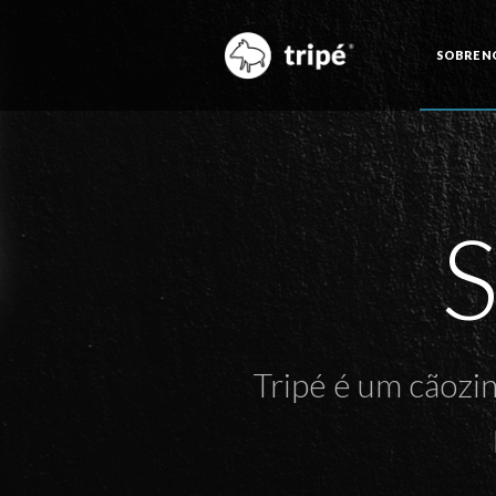
SOBRE N
S
Tripé é um cãozi