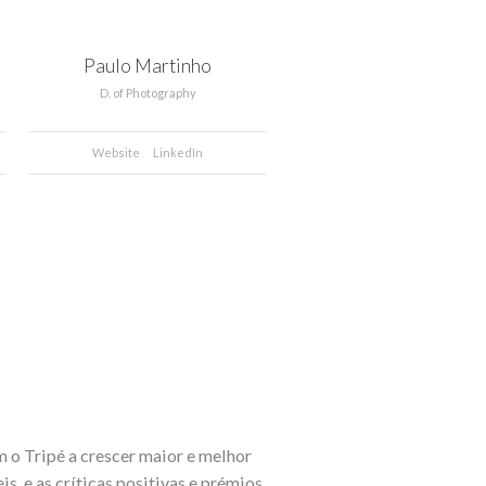
Paulo Martinho
D. of Photography
Website
LinkedIn
m o Tripé a crescer maior e melhor
s, e as críticas positivas e prémios