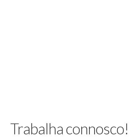
Editamos
Ado
Trabalha connosco!