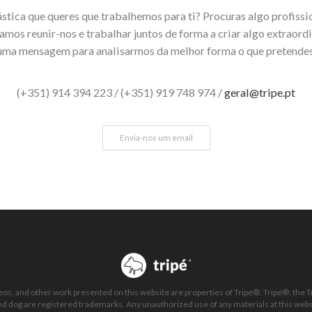
stica que queres que trabalhemos para ti? Procuras algo profissi
mos reunir-nos e trabalhar juntos de forma a criar algo extraord
uma mensagem para analisarmos da melhor forma o que pretendes
(+351) 914 394 223 / (+351) 919 748 974 /
geral@tripe.pt
Envia-nos um email
deos, and other work presented on this website are properties of Tripé®. Tripé®, the T
ed dog are registered trademarks. Any unauthorized use of any materials at this webs