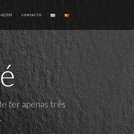
DUÇÕES
CONTACTO
pé
e ter apenas três
.