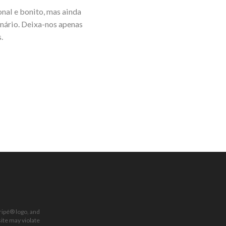
onal e bonito, mas ainda
inário. Deixa-nos apenas
.
ripé® logo, and
ite may violate